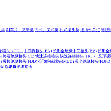
头类
刹车片、叉型类
孔式、叉式类
孔式接头类
接插件总汇
环绕
缘端头（TE）
中间裸接头(BN)
长形全绝缘中间接头(BV)
长形全
头
终端绝缘接头(CE)
快速连接接头
快速连接接头（KT）
叉形裸端
)
母预绝缘接头(FDD)
公预绝缘端头(MDD)
母全绝缘接头(FDFD
头
旗形母绝缘接头