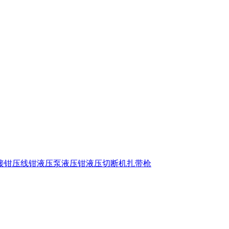
接钳
压线钳
液压泵
液压钳
液压切断机
扎带枪