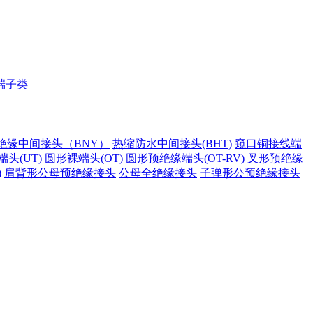
端子类
绝缘中间接头（BNY）
热缩防水中间接头(BHT)
窥口铜接线端
头(UT)
圆形裸端头(OT)
圆形预绝缘端头(OT-RV)
叉形预绝缘
)
肩背形公母预绝缘接头
公母全绝缘接头
子弹形公预绝缘接头