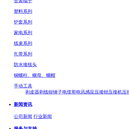
盒装端子
塑料系列
护套系列
家电系列
线束系列
扎带系列
防水接线头
铜螺柱、螺母、螺帽
手动工具
剥皮器
剥线钳
锤子
电缆剪
电讯感应压接钳
压接机
压
新闻资讯
公司新闻
行业新闻
服务与支持