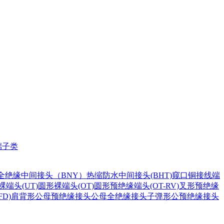
端子类
全绝缘中间接头（BNY）
热缩防水中间接头(BHT)
窥口铜接线端
裸端头(UT)
圆形裸端头(OT)
圆形预绝缘端头(OT-RV)
叉形预绝缘
D)
肩背形公母预绝缘接头
公母全绝缘接头
子弹形公预绝缘接头