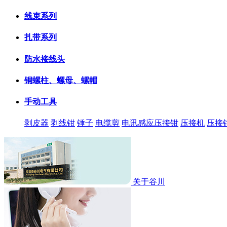
线束系列
扎带系列
防水接线头
铜螺柱、螺母、螺帽
手动工具
剥皮器
剥线钳
锤子
电缆剪
电讯感应压接钳
压接机
压接
关于谷川