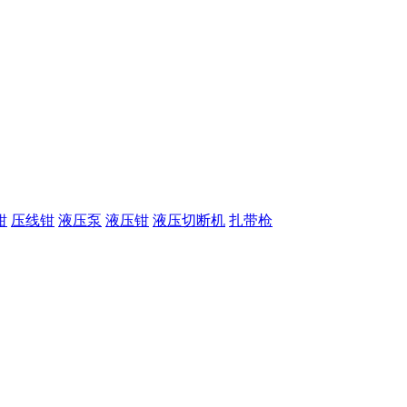
钳
压线钳
液压泵
液压钳
液压切断机
扎带枪