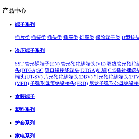
产品中心
端子系列
插片类
插簧类
插头类
插座类
灯座类
保险端子类
U型接
冷压端子系列
SST
管形裸端子(EN)
管形预绝缘端头(VE)
双线管形预绝
头(DTGA)SC
窥口铜接线端头(DTGA)纯铜
C45插针裸端
端头(UT-SV)
片形预绝缘端头(DBV)
针形预绝缘端头(PTV
(MPD)
子弹形母预绝缘接头(FRD)
尼龙子弹形公母绝缘接
盒装端子
塑料系列
护套系列
家电系列