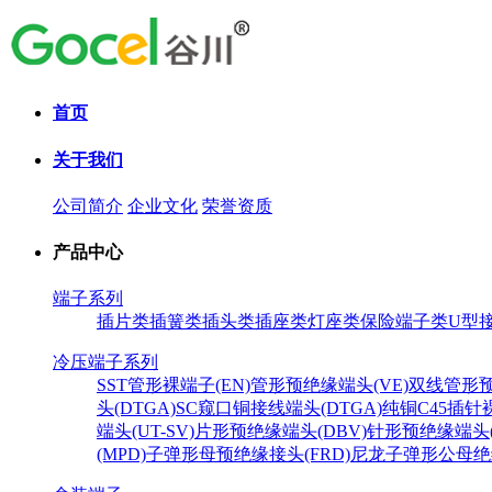
首页
关于我们
公司简介
企业文化
荣誉资质
产品中心
端子系列
插片类
插簧类
插头类
插座类
灯座类
保险端子类
U型
冷压端子系列
SST
管形裸端子(EN)
管形预绝缘端头(VE)
双线管形预
头(DTGA)SC
窥口铜接线端头(DTGA)纯铜
C45插针
端头(UT-SV)
片形预绝缘端头(DBV)
针形预绝缘端头(
(MPD)
子弹形母预绝缘接头(FRD)
尼龙子弹形公母绝