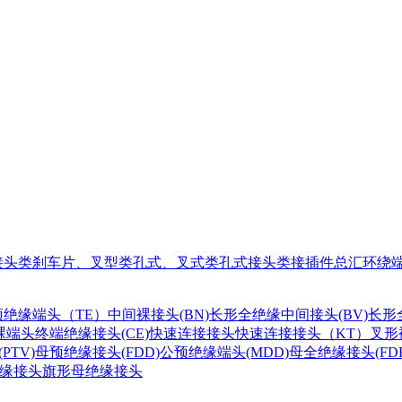
接头类
刹车片、叉型类
孔式、叉式类
孔式接头类
接插件总汇
环绕
绝缘端头（TE）
中间裸接头(BN)
长形全绝缘中间接头(BV)
长形
裸端头
终端绝缘接头(CE)
快速连接接头
快速连接接头（KT）
叉形
PTV)
母预绝缘接头(FDD)
公预绝缘端头(MDD)
母全绝缘接头(FDF
缘接头
旗形母绝缘接头