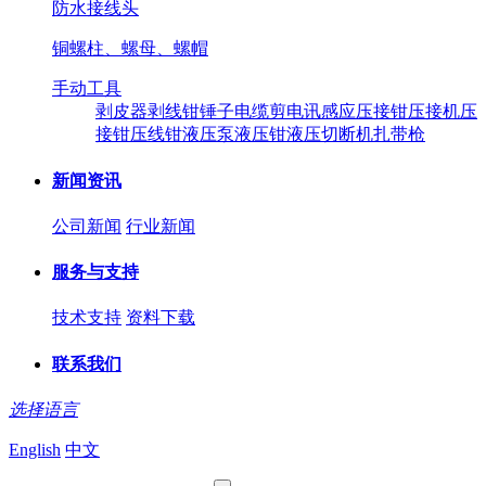
防水接线头
铜螺柱、螺母、螺帽
手动工具
剥皮器
剥线钳
锤子
电缆剪
电讯感应压接钳
压接机
压
接钳
压线钳
液压泵
液压钳
液压切断机
扎带枪
新闻资讯
公司新闻
行业新闻
服务与支持
技术支持
资料下载
联系我们
选择语言
English
中文