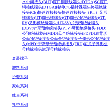
水中间接头(BHT)
窥口铜接线端头(DTGA)SC
窥口
铜接线端头(DTGA)纯铜
C45插针裸端头
终端绝缘
接头(CE)
快速连接接头
快速连接接头（KT）
叉形
裸端头(UT)
圆形裸端头(OT)
圆形预绝缘端头(OT-
RV)
叉形预绝缘端头(UT-SV)
片形预绝缘端头
(DBV)
针形预绝缘端头(PTV)
母预绝缘接头(FDD)
公预绝缘端头(MDD)
母全绝缘接头(FDFD)
肩背形
公母预绝缘接头
公母全绝缘接头
子弹形公预绝缘接
头(MPD)
子弹形母预绝缘接头(FRD)
尼龙子弹形公
母绝缘接头
旗形母绝缘接头
盒装端子
塑料系列
护套系列
家电系列
线束系列
扎带系列