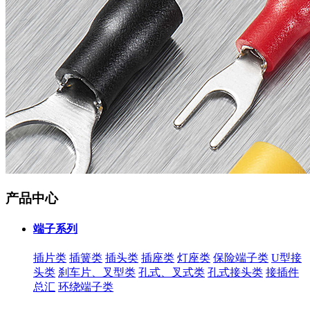
产品中心
端子系列
插片类
插簧类
插头类
插座类
灯座类
保险端子类
U型接
头类
刹车片、叉型类
孔式、叉式类
孔式接头类
接插件
总汇
环绕端子类