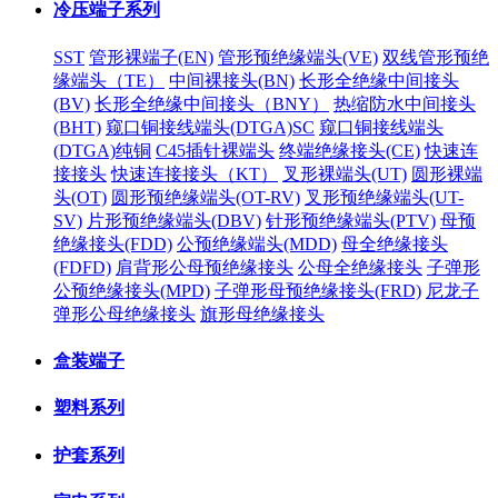
冷压端子系列
SST
管形裸端子(EN)
管形预绝缘端头(VE)
双线管形预绝
缘端头（TE）
中间裸接头(BN)
长形全绝缘中间接头
(BV)
长形全绝缘中间接头（BNY）
热缩防水中间接头
(BHT)
窥口铜接线端头(DTGA)SC
窥口铜接线端头
(DTGA)纯铜
C45插针裸端头
终端绝缘接头(CE)
快速连
接接头
快速连接接头（KT）
叉形裸端头(UT)
圆形裸端
头(OT)
圆形预绝缘端头(OT-RV)
叉形预绝缘端头(UT-
SV)
片形预绝缘端头(DBV)
针形预绝缘端头(PTV)
母预
绝缘接头(FDD)
公预绝缘端头(MDD)
母全绝缘接头
(FDFD)
肩背形公母预绝缘接头
公母全绝缘接头
子弹形
公预绝缘接头(MPD)
子弹形母预绝缘接头(FRD)
尼龙子
弹形公母绝缘接头
旗形母绝缘接头
盒装端子
塑料系列
护套系列