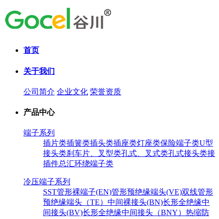
首页
关于我们
公司简介
企业文化
荣誉资质
产品中心
端子系列
插片类
插簧类
插头类
插座类
灯座类
保险端子类
U型
接头类
刹车片、叉型类
孔式、叉式类
孔式接头类
接
插件总汇
环绕端子类
冷压端子系列
SST
管形裸端子(EN)
管形预绝缘端头(VE)
双线管形
预绝缘端头（TE）
中间裸接头(BN)
长形全绝缘中
间接头(BV)
长形全绝缘中间接头（BNY）
热缩防