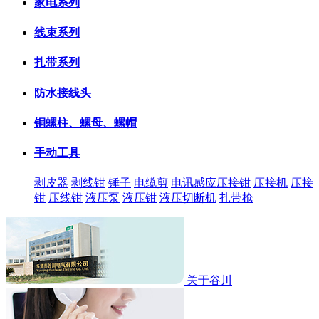
家电系列
线束系列
扎带系列
防水接线头
铜螺柱、螺母、螺帽
手动工具
剥皮器
剥线钳
锤子
电缆剪
电讯感应压接钳
压接机
压接
钳
压线钳
液压泵
液压钳
液压切断机
扎带枪
关于谷川