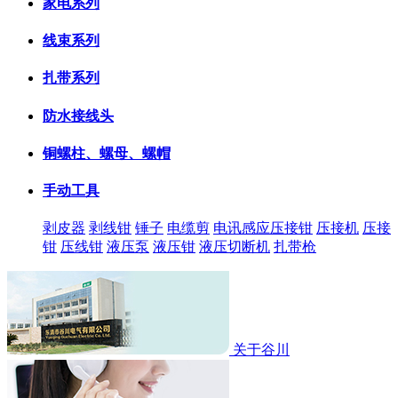
家电系列
线束系列
扎带系列
防水接线头
铜螺柱、螺母、螺帽
手动工具
剥皮器
剥线钳
锤子
电缆剪
电讯感应压接钳
压接机
压接
钳
压线钳
液压泵
液压钳
液压切断机
扎带枪
关于谷川