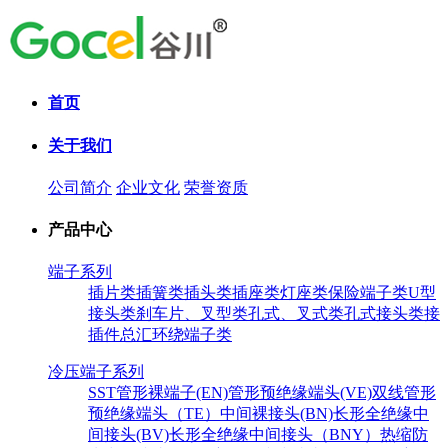
首页
关于我们
公司简介
企业文化
荣誉资质
产品中心
端子系列
插片类
插簧类
插头类
插座类
灯座类
保险端子类
U型
接头类
刹车片、叉型类
孔式、叉式类
孔式接头类
接
插件总汇
环绕端子类
冷压端子系列
SST
管形裸端子(EN)
管形预绝缘端头(VE)
双线管形
预绝缘端头（TE）
中间裸接头(BN)
长形全绝缘中
间接头(BV)
长形全绝缘中间接头（BNY）
热缩防