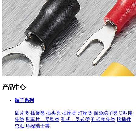
产品中心
端子系列
插片类
插簧类
插头类
插座类
灯座类
保险端子类
U型接
头类
刹车片、叉型类
孔式、叉式类
孔式接头类
接插件
总汇
环绕端子类