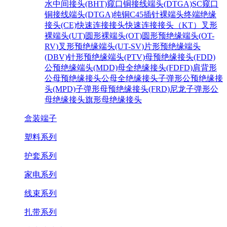
水中间接头(BHT)
窥口铜接线端头(DTGA)SC
窥口
铜接线端头(DTGA)纯铜
C45插针裸端头
终端绝缘
接头(CE)
快速连接接头
快速连接接头（KT）
叉形
裸端头(UT)
圆形裸端头(OT)
圆形预绝缘端头(OT-
RV)
叉形预绝缘端头(UT-SV)
片形预绝缘端头
(DBV)
针形预绝缘端头(PTV)
母预绝缘接头(FDD)
公预绝缘端头(MDD)
母全绝缘接头(FDFD)
肩背形
公母预绝缘接头
公母全绝缘接头
子弹形公预绝缘接
头(MPD)
子弹形母预绝缘接头(FRD)
尼龙子弹形公
母绝缘接头
旗形母绝缘接头
盒装端子
塑料系列
护套系列
家电系列
线束系列
扎带系列