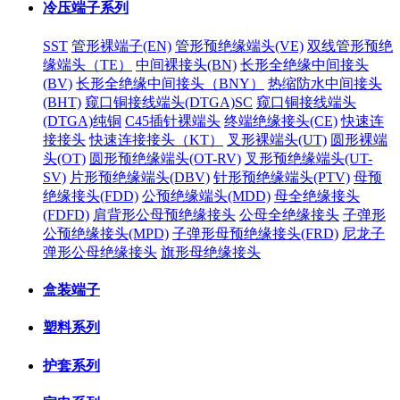
冷压端子系列
SST
管形裸端子(EN)
管形预绝缘端头(VE)
双线管形预绝
缘端头（TE）
中间裸接头(BN)
长形全绝缘中间接头
(BV)
长形全绝缘中间接头（BNY）
热缩防水中间接头
(BHT)
窥口铜接线端头(DTGA)SC
窥口铜接线端头
(DTGA)纯铜
C45插针裸端头
终端绝缘接头(CE)
快速连
接接头
快速连接接头（KT）
叉形裸端头(UT)
圆形裸端
头(OT)
圆形预绝缘端头(OT-RV)
叉形预绝缘端头(UT-
SV)
片形预绝缘端头(DBV)
针形预绝缘端头(PTV)
母预
绝缘接头(FDD)
公预绝缘端头(MDD)
母全绝缘接头
(FDFD)
肩背形公母预绝缘接头
公母全绝缘接头
子弹形
公预绝缘接头(MPD)
子弹形母预绝缘接头(FRD)
尼龙子
弹形公母绝缘接头
旗形母绝缘接头
盒装端子
塑料系列
护套系列