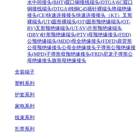
水中间接头(BHT)
窥口铜接线端头(DTGA)SC
窥口
铜接线端头(DTGA)纯铜
C45插针裸端头
终端绝缘
接头(CE)
快速连接接头
快速连接接头（KT）
叉形
裸端头(UT)
圆形裸端头(OT)
圆形预绝缘端头(OT-
RV)
叉形预绝缘端头(UT-SV)
片形预绝缘端头
(DBV)
针形预绝缘端头(PTV)
母预绝缘接头(FDD)
公预绝缘端头(MDD)
母全绝缘接头(FDFD)
肩背形
公母预绝缘接头
公母全绝缘接头
子弹形公预绝缘接
头(MPD)
子弹形母预绝缘接头(FRD)
尼龙子弹形公
母绝缘接头
旗形母绝缘接头
盒装端子
塑料系列
护套系列
家电系列
线束系列
扎带系列