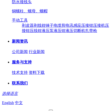
防水接线头
铜螺柱、螺母、螺帽
手动工具
剥皮器
剥线钳
锤子
电缆剪
电讯感应压接钳
压接机
压
接钳
压线钳
液压泵
液压钳
液压切断机
扎带枪
新闻资讯
公司新闻
行业新闻
服务与支持
技术支持
资料下载
联系我们
选择语言
English
中文