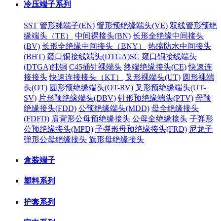
冷压端子系列
SST
管形裸端子(EN)
管形预绝缘端头(VE)
双线管形预绝
缘端头（TE）
中间裸接头(BN)
长形全绝缘中间接头
(BV)
长形全绝缘中间接头（BNY）
热缩防水中间接头
(BHT)
窥口铜接线端头(DTGA)SC
窥口铜接线端头
(DTGA)纯铜
C45插针裸端头
终端绝缘接头(CE)
快速连
接接头
快速连接接头（KT）
叉形裸端头(UT)
圆形裸端
头(OT)
圆形预绝缘端头(OT-RV)
叉形预绝缘端头(UT-
SV)
片形预绝缘端头(DBV)
针形预绝缘端头(PTV)
母预
绝缘接头(FDD)
公预绝缘端头(MDD)
母全绝缘接头
(FDFD)
肩背形公母预绝缘接头
公母全绝缘接头
子弹形
公预绝缘接头(MPD)
子弹形母预绝缘接头(FRD)
尼龙子
弹形公母绝缘接头
旗形母绝缘接头
盒装端子
塑料系列
护套系列