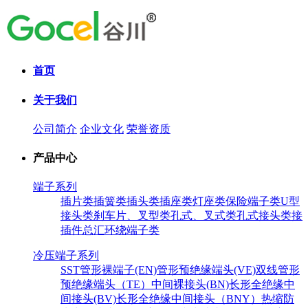
首页
关于我们
公司简介
企业文化
荣誉资质
产品中心
端子系列
插片类
插簧类
插头类
插座类
灯座类
保险端子类
U型
接头类
刹车片、叉型类
孔式、叉式类
孔式接头类
接
插件总汇
环绕端子类
冷压端子系列
SST
管形裸端子(EN)
管形预绝缘端头(VE)
双线管形
预绝缘端头（TE）
中间裸接头(BN)
长形全绝缘中
间接头(BV)
长形全绝缘中间接头（BNY）
热缩防