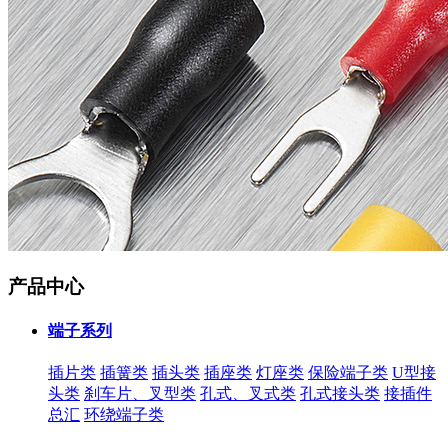
产品中心
端子系列
插片类
插簧类
插头类
插座类
灯座类
保险端子类
U型接
头类
刹车片、叉型类
孔式、叉式类
孔式接头类
接插件
总汇
环绕端子类