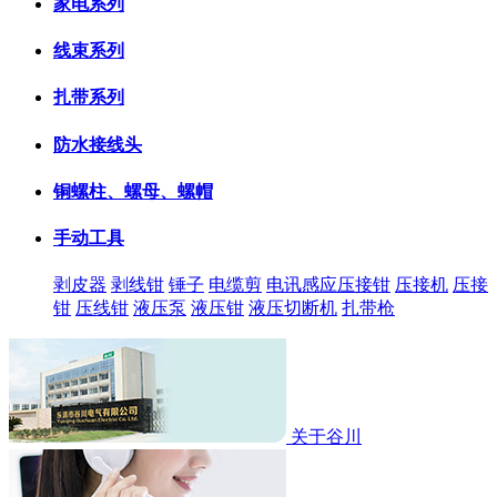
家电系列
线束系列
扎带系列
防水接线头
铜螺柱、螺母、螺帽
手动工具
剥皮器
剥线钳
锤子
电缆剪
电讯感应压接钳
压接机
压接
钳
压线钳
液压泵
液压钳
液压切断机
扎带枪
关于谷川